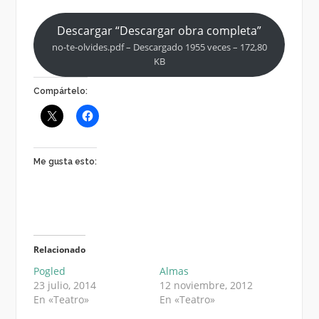
Descargar “Descargar obra completa”
no-te-olvides.pdf – Descargado 1955 veces – 172,80
KB
Compártelo:
Me gusta esto:
Relacionado
Pogled
Almas
23 julio, 2014
12 noviembre, 2012
En «Teatro»
En «Teatro»