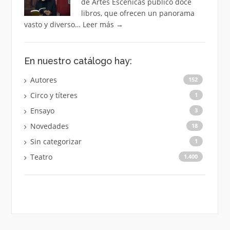
de Artes Escénicas publicó doce
libros, que ofrecen un panorama
vasto y diverso…
Leer más
→
En nuestro catálogo hay:
Autores
152
Circo y títeres
1
Ensayo
3
Novedades
18
Sin categorizar
1
Teatro
1.400