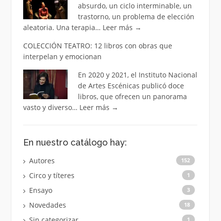
absurdo, un ciclo interminable, un
trastorno, un problema de elección
aleatoria. Una terapia…
Leer más
→
COLECCIÓN TEATRO: 12 libros con obras que
interpelan y emocionan
En 2020 y 2021, el Instituto Nacional
de Artes Escénicas publicó doce
libros, que ofrecen un panorama
vasto y diverso…
Leer más
→
En nuestro catálogo hay:
Autores
152
Circo y títeres
1
Ensayo
3
Novedades
18
Sin categorizar
1