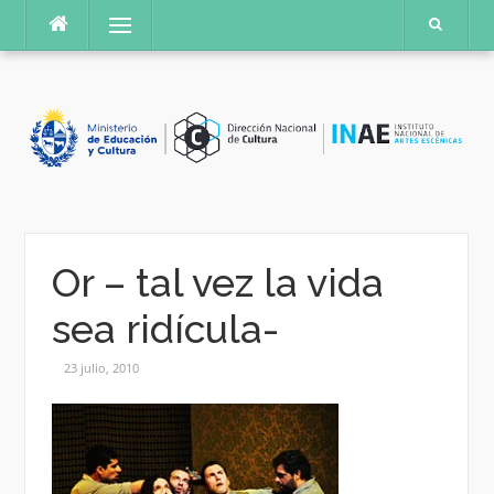
Saltar
Menú
al
contenido
Or – tal vez la vida
sea ridícula-
23 julio, 2010