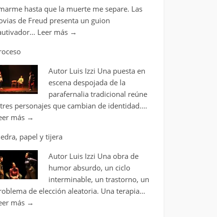
marme hasta que la muerte me separe. Las
ovias de Freud presenta un guion
autivador…
Leer más
→
roceso
Autor Luis Izzi Una puesta en
escena despojada de la
parafernalia tradicional reúne
 tres personajes que cambian de identidad.…
eer más
→
iedra, papel y tijera
Autor Luis Izzi Una obra de
humor absurdo, un ciclo
interminable, un trastorno, un
roblema de elección aleatoria. Una terapia…
eer más
→