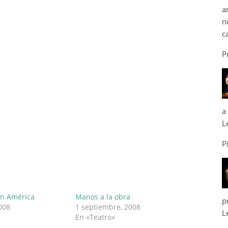
a
n
c
P
a
L
P
en América
Manos a la obra
p
008
1 septiembre, 2008
L
En «Teatro»