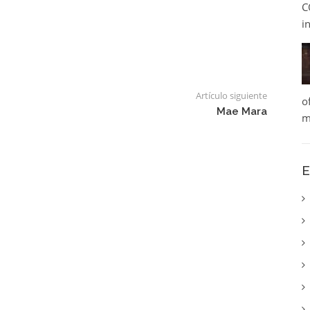
C
i
Artículo siguiente
o
Mae Mara
m
E