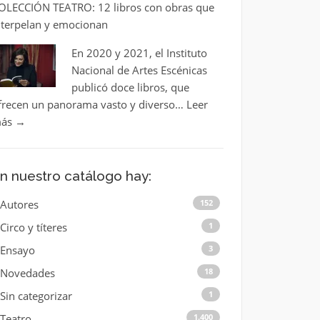
OLECCIÓN TEATRO: 12 libros con obras que
nterpelan y emocionan
En 2020 y 2021, el Instituto
Nacional de Artes Escénicas
publicó doce libros, que
frecen un panorama vasto y diverso…
Leer
ás
→
n nuestro catálogo hay:
Autores
152
Circo y títeres
1
Ensayo
3
Novedades
18
Sin categorizar
1
Teatro
1.400