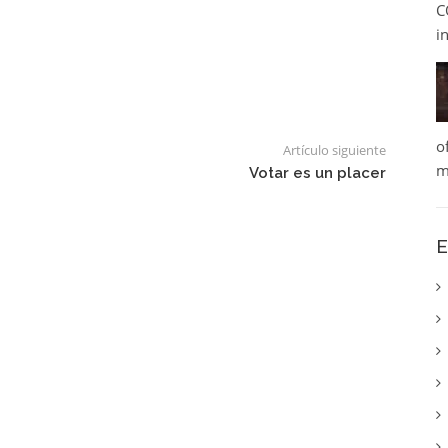
C
i
o
Artículo siguiente
m
Votar es un placer
E