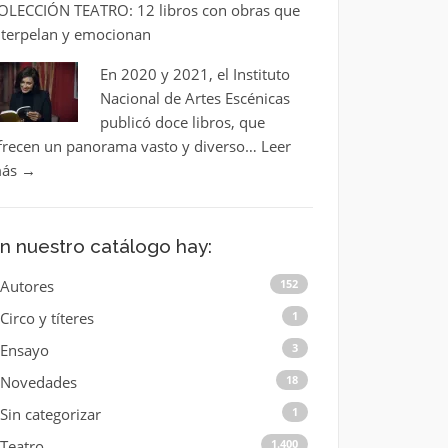
OLECCIÓN TEATRO: 12 libros con obras que
nterpelan y emocionan
En 2020 y 2021, el Instituto
Nacional de Artes Escénicas
publicó doce libros, que
frecen un panorama vasto y diverso…
Leer
ás
→
n nuestro catálogo hay:
Autores
152
Circo y títeres
1
Ensayo
3
Novedades
18
Sin categorizar
1
Teatro
1.400