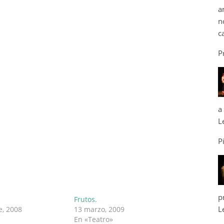
a
n
c
P
a
L
P
p
Frutos.
L
e, 2008
13 marzo, 2009
En «Teatro»