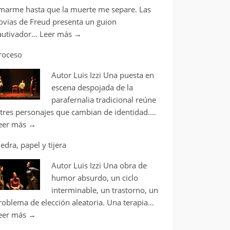
marme hasta que la muerte me separe. Las
ovias de Freud presenta un guion
autivador…
Leer más
→
roceso
Autor Luis Izzi Una puesta en
escena despojada de la
parafernalia tradicional reúne
 tres personajes que cambian de identidad.…
eer más
→
iedra, papel y tijera
Autor Luis Izzi Una obra de
humor absurdo, un ciclo
interminable, un trastorno, un
roblema de elección aleatoria. Una terapia…
eer más
→