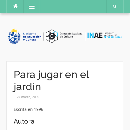
Saltar
Menú
al
contenido
Para jugar en el
jardín
24 marzo, 2009
Escrita en 1996
Autora