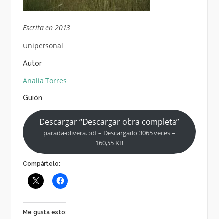
Escrita en 2013
Unipersonal
Autor
Analía Torres
Guión
Descargar “Descargar obra completa”
parada-olivera.pdf – Descargado 3065 veces –
160,55 KB
Compártelo:
Me gusta esto: