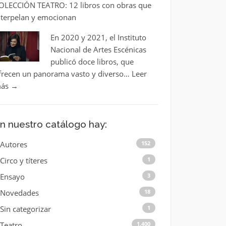
OLECCIÓN TEATRO: 12 libros con obras que
nterpelan y emocionan
En 2020 y 2021, el Instituto
Nacional de Artes Escénicas
publicó doce libros, que
frecen un panorama vasto y diverso…
Leer
ás
→
n nuestro catálogo hay:
Autores
152
Circo y títeres
1
Ensayo
3
Novedades
18
Sin categorizar
1
Teatro
1.400