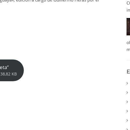
C
i
o
m
eta”
E
138,82 KB