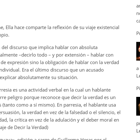
a
n
c
ne, Ella hace comparte la reflexión de su viaje existencial
P
opio.
ma del discurso que implica hablar con absoluta
eralmente –decirlo todo – y por extensión – hablar con
ad de expresión sino la obligación de hablar con la verdad
a
individual. Era el último discurso que un acusado
L
 explicar absolutamente su situación.
P
resia es una actividad verbal en la cual un hablante
orre peligro porque reconoce que decir la verdad es un
 (tanto como a sí mismo). En parresia, el hablante usa
ersuasión, la verdad en vez de la falsedad o el silencio, el
dad, la crítica en vez de la adulación y el deber moral en
p
raje de Decir la Verdad)
L
guaya», edición a cargo de Guillermo Heras por el