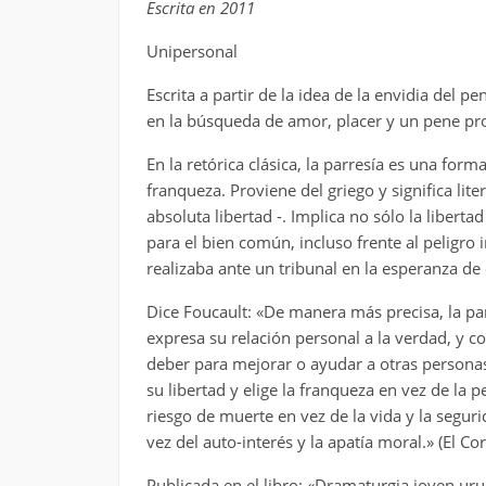
Escrita en 2011
Unipersonal
Escrita a partir de la idea de la envidia del pe
en la búsqueda de amor, placer y un pene pr
En la retórica clásica, la parresía es una for
franqueza. Proviene del griego y significa lit
absoluta libertad -. Implica no sólo la libert
para el bien común, incluso frente al peligro 
realizaba ante un tribunal en la esperanza de
Dice Foucault: «De manera más precisa, la par
expresa su relación personal a la verdad, y c
deber para mejorar o ayudar a otras personas
su libertad y elige la franqueza en vez de la p
riesgo de muerte en vez de la vida y la seguri
vez del auto-interés y la apatía moral.» (El Co
Publicada en el libro: «Dramaturgia joven uru