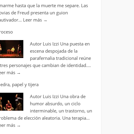
marme hasta que la muerte me separe. Las
ovias de Freud presenta un guion
autivador…
Leer más
→
roceso
Autor Luis Izzi Una puesta en
escena despojada de la
parafernalia tradicional reúne
 tres personajes que cambian de identidad.…
eer más
→
iedra, papel y tijera
Autor Luis Izzi Una obra de
humor absurdo, un ciclo
interminable, un trastorno, un
roblema de elección aleatoria. Una terapia…
eer más
→