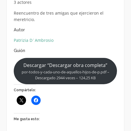
3 actores
Reencuentro de tres amigas que ejercieron el
meretricio.
Autor
Patrizia D`Ambrosio
Guión
Descargar “Descargar obra completa”
por-todos-y-cada-uno-de-aquellos-hijos-de-p.pdf –
Descargado 2944 veces – 124,25 KB
Compártelo:
Me gusta esto: