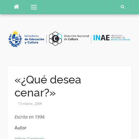
Saltar
Menú
al
contenido
«¿Qué desea
cenar?»
13 marzo, 2009
Escrita en 1996
Autor
Hiber Conteris