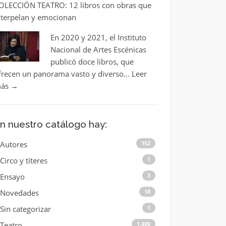
OLECCIÓN TEATRO: 12 libros con obras que
nterpelan y emocionan
En 2020 y 2021, el Instituto
Nacional de Artes Escénicas
publicó doce libros, que
frecen un panorama vasto y diverso…
Leer
ás
→
n nuestro catálogo hay:
Autores
152
Circo y títeres
1
Ensayo
3
Novedades
18
Sin categorizar
1
Teatro
1.400