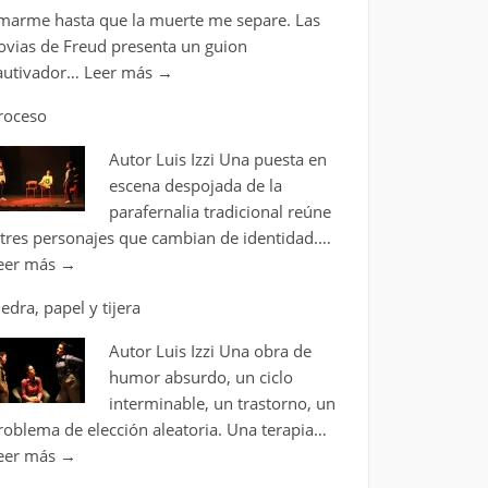
marme hasta que la muerte me separe. Las
ovias de Freud presenta un guion
autivador…
Leer más
→
roceso
Autor Luis Izzi Una puesta en
escena despojada de la
parafernalia tradicional reúne
 tres personajes que cambian de identidad.…
eer más
→
iedra, papel y tijera
Autor Luis Izzi Una obra de
humor absurdo, un ciclo
interminable, un trastorno, un
roblema de elección aleatoria. Una terapia…
eer más
→