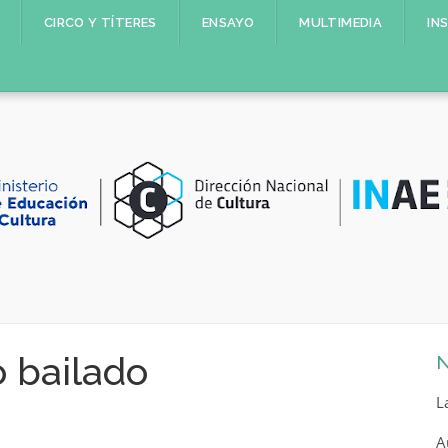
CIRCO Y TÍTERES
ENSAYO
MULTIMEDIA
IN
o bailado
N
L
A