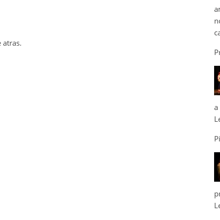
a
n
c
 atras.
P
a
L
P
p
L