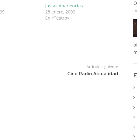
C
Justas Apariencias
i
009
28 enero, 2009
En «Teatro»
o
m
Artículo siguiente
Cine Radio Actualidad
E