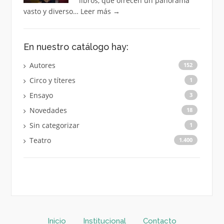
libros, que ofrecen un panorama
vasto y diverso…
Leer más
→
En nuestro catálogo hay:
Autores
152
Circo y títeres
1
Ensayo
3
Novedades
18
Sin categorizar
1
Teatro
1.400
Inicio
Institucional
Contacto