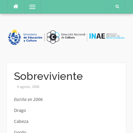
Saltar
Menú
al
contenido
Sobreviviente
6 agosto, 2008
Escrita en 2006
Drago
Cabeza
Gordo