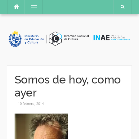
Saltar
Menú
al
contenido
Somos de hoy, como
ayer
10 febrero, 2014