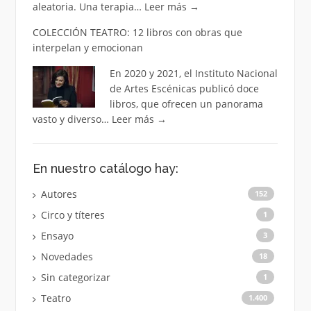
aleatoria. Una terapia…
Leer más
→
COLECCIÓN TEATRO: 12 libros con obras que
interpelan y emocionan
En 2020 y 2021, el Instituto Nacional
de Artes Escénicas publicó doce
libros, que ofrecen un panorama
vasto y diverso…
Leer más
→
En nuestro catálogo hay:
Autores
152
Circo y títeres
1
Ensayo
3
Novedades
18
Sin categorizar
1
Teatro
1.400