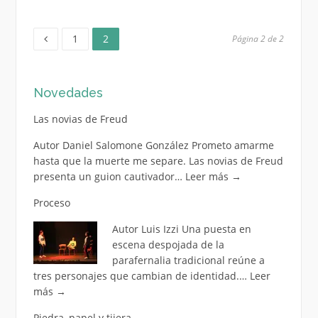
Página
Página
Paginación
1
2
Página 2 de 2
de
Novedades
entradas
Las novias de Freud
Autor Daniel Salomone González Prometo amarme
hasta que la muerte me separe. Las novias de Freud
presenta un guion cautivador…
Leer más
→
Proceso
Autor Luis Izzi Una puesta en
escena despojada de la
parafernalia tradicional reúne a
tres personajes que cambian de identidad.…
Leer
más
→
Piedra, papel y tijera