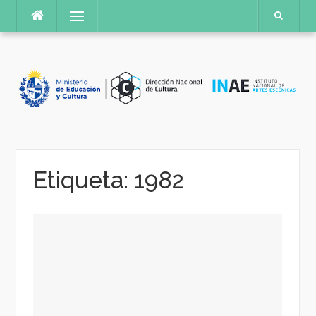
Saltar
Menú
al
contenido
Etiqueta:
1982