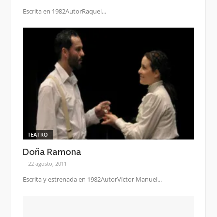
Escrita en 1982AutorRaquel...
TEATRO
Doña Ramona
22 agosto, 2011
Escrita y estrenada en 1982AutorVíctor Manuel...