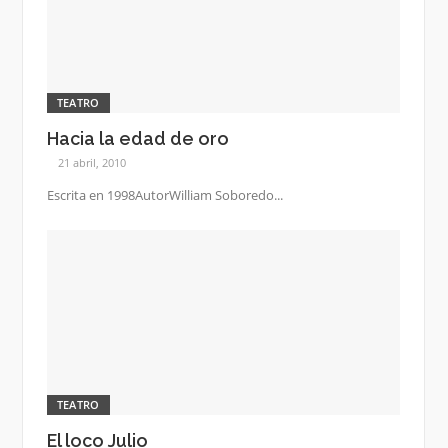
TEATRO
Hacia la edad de oro
21 abril, 2010
Escrita en 1998AutorWilliam Soboredo...
TEATRO
El loco Julio