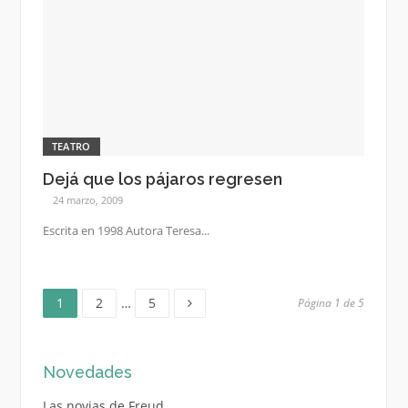
TEATRO
Dejá que los pájaros regresen
24 marzo, 2009
Escrita en 1998 Autora Teresa...
Página
Página
Página
Paginación
1
2
…
5
Página 1 de 5
de
Novedades
entradas
Las novias de Freud