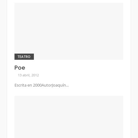
TEATRO
Poe
13 abril, 2012
Escrita en 2000AutorJoaquín...