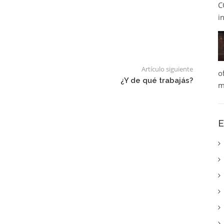
C
i
Artículo siguiente
o
¿Y de qué trabajás?
m
E