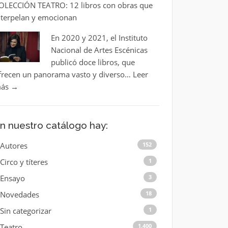
OLECCIÓN TEATRO: 12 libros con obras que
nterpelan y emocionan
En 2020 y 2021, el Instituto
Nacional de Artes Escénicas
publicó doce libros, que
frecen un panorama vasto y diverso…
Leer
ás
→
n nuestro catálogo hay:
Autores
152
Circo y títeres
1
Ensayo
3
Novedades
18
Sin categorizar
1
Teatro
1.400