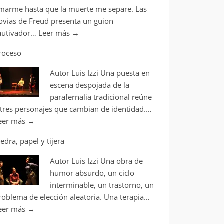
marme hasta que la muerte me separe. Las
ovias de Freud presenta un guion
autivador…
Leer más
→
roceso
Autor Luis Izzi Una puesta en
escena despojada de la
parafernalia tradicional reúne
 tres personajes que cambian de identidad.…
eer más
→
iedra, papel y tijera
Autor Luis Izzi Una obra de
humor absurdo, un ciclo
interminable, un trastorno, un
roblema de elección aleatoria. Una terapia…
eer más
→