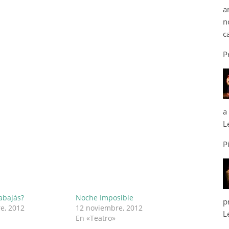
a
n
c
P
a
L
P
abajás?
Noche Imposible
p
e, 2012
12 noviembre, 2012
L
En «Teatro»