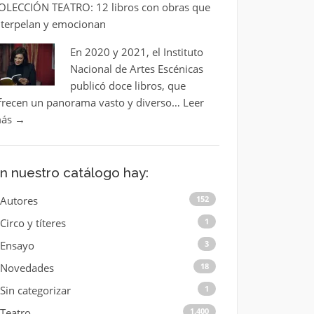
OLECCIÓN TEATRO: 12 libros con obras que
nterpelan y emocionan
En 2020 y 2021, el Instituto
Nacional de Artes Escénicas
publicó doce libros, que
frecen un panorama vasto y diverso…
Leer
ás
→
n nuestro catálogo hay:
Autores
152
Circo y títeres
1
Ensayo
3
Novedades
18
Sin categorizar
1
Teatro
1.400