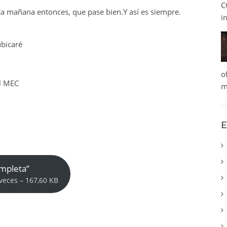
C
ta mañana entonces, que pase bien.Y así es siempre.
i
bicaré
o
l MEC
m
E
ompleta”
veces – 167,60 KB