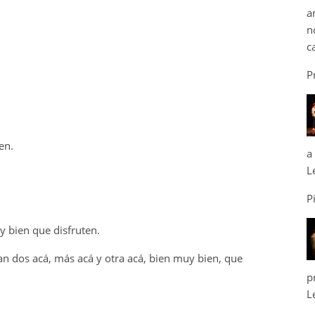
a
n
c
P
en.
a
L
P
y bien que disfruten.
 dos acá, más acá y otra acá, bien muy bien, que
p
L