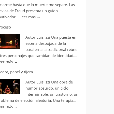
marme hasta que la muerte me separe. Las
ovias de Freud presenta un guion
autivador…
Leer más
→
roceso
Autor Luis Izzi Una puesta en
escena despojada de la
parafernalia tradicional reúne
 tres personajes que cambian de identidad.…
eer más
→
iedra, papel y tijera
Autor Luis Izzi Una obra de
humor absurdo, un ciclo
interminable, un trastorno, un
roblema de elección aleatoria. Una terapia…
eer más
→