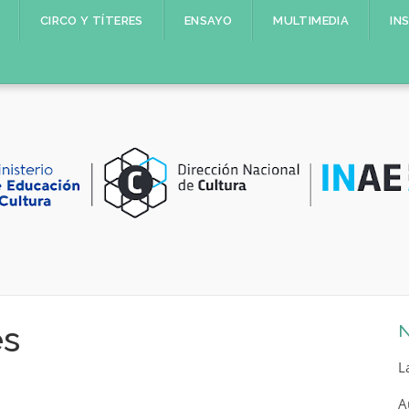
CIRCO Y TÍTERES
ENSAYO
MULTIMEDIA
IN
es
N
L
A