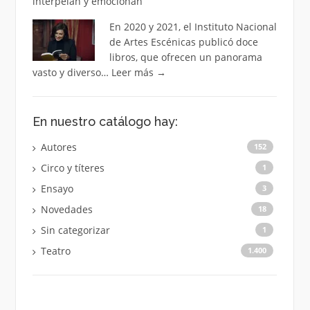
interpelan y emocionan
En 2020 y 2021, el Instituto Nacional
de Artes Escénicas publicó doce
libros, que ofrecen un panorama
vasto y diverso…
Leer más
→
En nuestro catálogo hay:
Autores
152
Circo y títeres
1
Ensayo
3
Novedades
18
Sin categorizar
1
Teatro
1.400