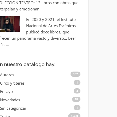
OLECCIÓN TEATRO: 12 libros con obras que
nterpelan y emocionan
En 2020 y 2021, el Instituto
Nacional de Artes Escénicas
publicó doce libros, que
frecen un panorama vasto y diverso…
Leer
ás
→
n nuestro catálogo hay:
Autores
152
Circo y títeres
1
Ensayo
3
Novedades
18
Sin categorizar
1
Teatro
1.400