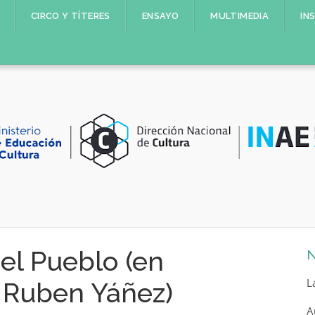
CIRCO Y TÍTERES
ENSAYO
MULTIMEDIA
IN
del Pueblo (en
N
L
 Ruben Yáñez)
A