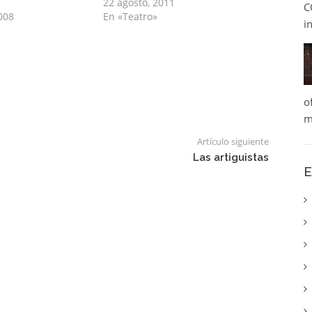
22 agosto, 2011
C
008
En «Teatro»
i
o
m
Artículo siguiente
Las artiguistas
E