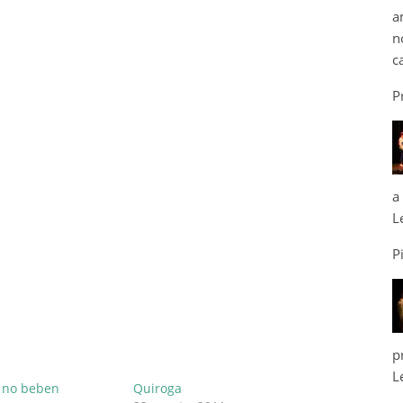
a
n
c
P
a
L
P
p
L
s no beben
Quiroga