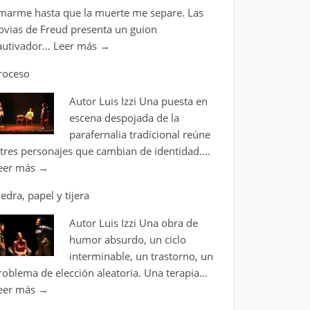
marme hasta que la muerte me separe. Las
ovias de Freud presenta un guion
autivador…
Leer más
→
roceso
Autor Luis Izzi Una puesta en
escena despojada de la
parafernalia tradicional reúne
 tres personajes que cambian de identidad.…
eer más
→
iedra, papel y tijera
Autor Luis Izzi Una obra de
humor absurdo, un ciclo
interminable, un trastorno, un
roblema de elección aleatoria. Una terapia…
eer más
→