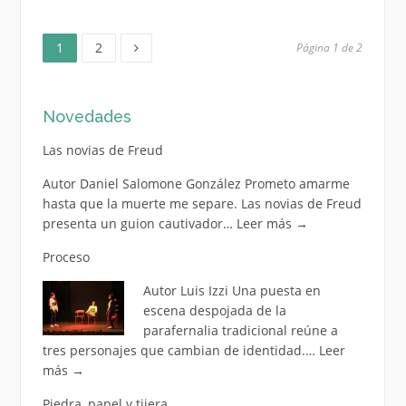
Página
Página
Paginación
1
2
Página 1 de 2
de
Novedades
entradas
Las novias de Freud
Autor Daniel Salomone González Prometo amarme
hasta que la muerte me separe. Las novias de Freud
presenta un guion cautivador…
Leer más
→
Proceso
Autor Luis Izzi Una puesta en
escena despojada de la
parafernalia tradicional reúne a
tres personajes que cambian de identidad.…
Leer
más
→
Piedra, papel y tijera