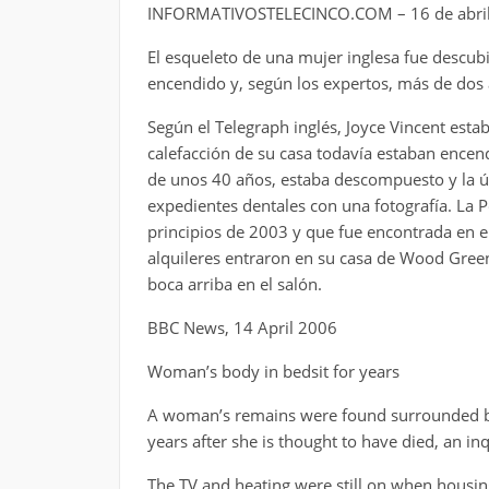
INFORMATIVOSTELECINCO.COM – 16 de abril
El esqueleto de una mujer inglesa fue descubi
encendido y, según los expertos, más de dos 
Según el Telegraph inglés, Joyce Vincent esta
calefacción de su casa todavía estaban encen
de unos 40 años, estaba descompuesto y la ún
expedientes dentales con una fotografía. La P
principios de 2003 y que fue encontrada en e
alquileres entraron en su casa de Wood Gree
boca arriba en el salón.
BBC News, 14 April 2006
Woman’s body in bedsit for years
A woman’s remains were found surrounded b
years after she is thought to have died, an in
The TV and heating were still on when housing