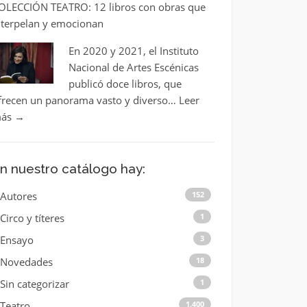
OLECCIÓN TEATRO: 12 libros con obras que
nterpelan y emocionan
En 2020 y 2021, el Instituto
Nacional de Artes Escénicas
publicó doce libros, que
frecen un panorama vasto y diverso…
Leer
ás
→
n nuestro catálogo hay:
Autores
152
Circo y títeres
1
Ensayo
3
Novedades
18
Sin categorizar
1
Teatro
1.400