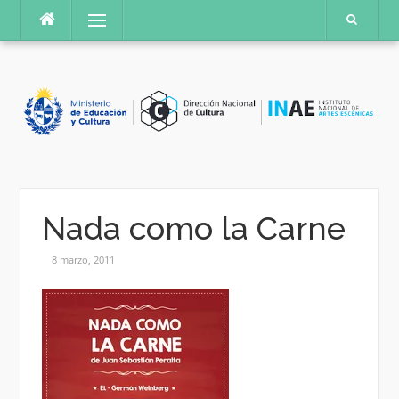
Saltar
Menú
al
contenido
Nada como la Carne
8 marzo, 2011