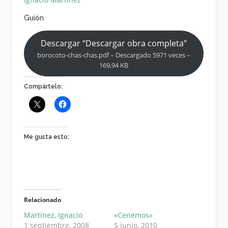
Guión
Descargar “Descargar obra completa”
borocoto-chas-chas.pdf – Descargado 5971 veces –
169,94 KB
Compártelo:
Me gusta esto:
Relacionado
Martínez, Ignacio
«Cenemos»
1 septiembre, 2008
5 junio, 2010