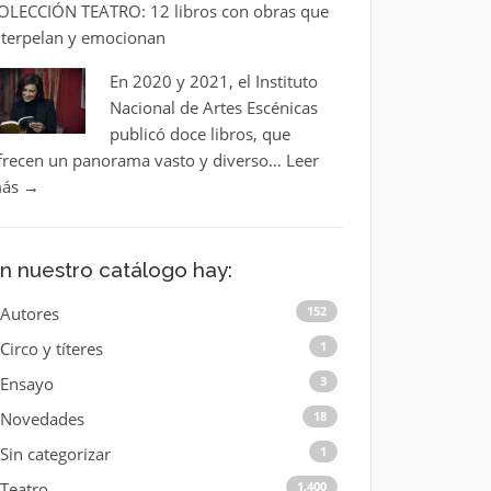
OLECCIÓN TEATRO: 12 libros con obras que
nterpelan y emocionan
En 2020 y 2021, el Instituto
Nacional de Artes Escénicas
publicó doce libros, que
frecen un panorama vasto y diverso…
Leer
ás
→
n nuestro catálogo hay:
Autores
152
Circo y títeres
1
Ensayo
3
Novedades
18
Sin categorizar
1
Teatro
1.400