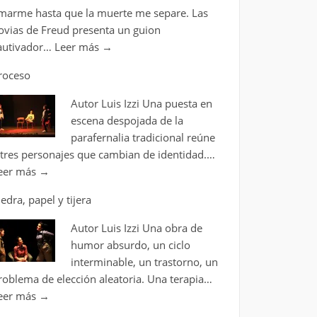
marme hasta que la muerte me separe. Las
ovias de Freud presenta un guion
autivador…
Leer más
→
roceso
Autor Luis Izzi Una puesta en
escena despojada de la
parafernalia tradicional reúne
 tres personajes que cambian de identidad.…
eer más
→
iedra, papel y tijera
Autor Luis Izzi Una obra de
humor absurdo, un ciclo
interminable, un trastorno, un
roblema de elección aleatoria. Una terapia…
eer más
→