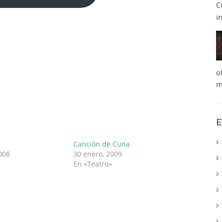
C
i
o
m
E
Canción de Cuna
008
30 enero, 2009
En «Teatro»