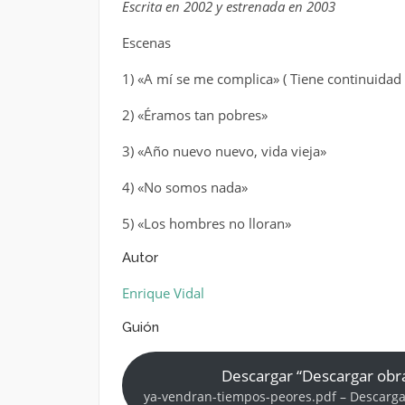
Escrita en 2002 y estrenada en 2003
Escenas
1) «A mí se me complica» ( Tiene continuidad 
2) «Éramos tan pobres»
3) «Año nuevo nuevo, vida vieja»
4) «No somos nada»
5) «Los hombres no lloran»
Autor
Enrique Vidal
Guión
Descargar “Descargar obr
ya-vendran-tiempos-peores.pdf – Descarga