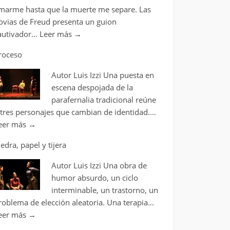
marme hasta que la muerte me separe. Las
ovias de Freud presenta un guion
autivador…
Leer más
→
roceso
Autor Luis Izzi Una puesta en
escena despojada de la
parafernalia tradicional reúne
 tres personajes que cambian de identidad.…
eer más
→
iedra, papel y tijera
Autor Luis Izzi Una obra de
humor absurdo, un ciclo
interminable, un trastorno, un
roblema de elección aleatoria. Una terapia…
eer más
→