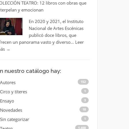
OLECCIÓN TEATRO: 12 libros con obras que
nterpelan y emocionan
En 2020 y 2021, el Instituto
Nacional de Artes Escénicas
publicó doce libros, que
frecen un panorama vasto y diverso…
Leer
ás
→
n nuestro catálogo hay:
Autores
152
Circo y títeres
1
Ensayo
3
Novedades
18
Sin categorizar
1
Teatro
1.400