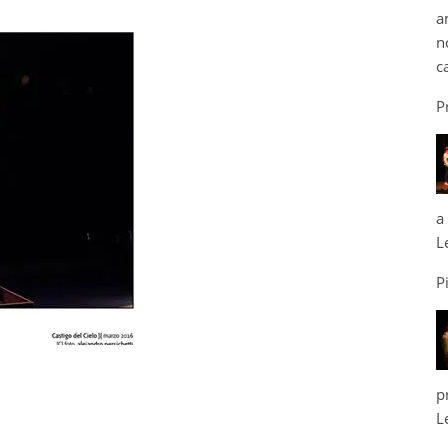
a
n
c
P
a
L
P
p
L