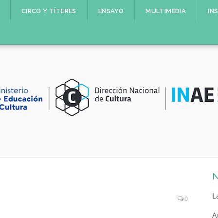
CIRCO Y TÍTERES
ENSAYO
MULTIMEDIA
IN
N
L
0
A