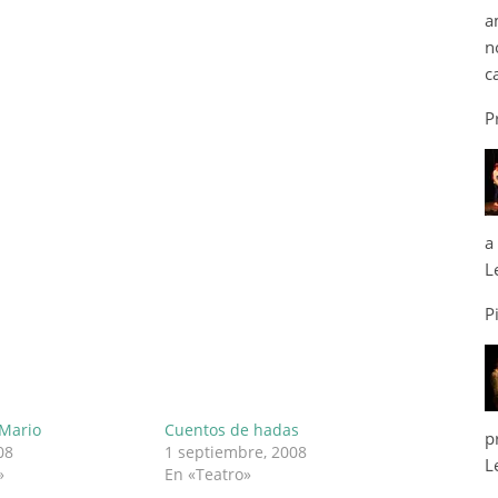
a
n
c
P
a
L
P
Mario
Cuentos de hadas
p
08
1 septiembre, 2008
L
»
En «Teatro»