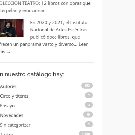
OLECCIÓN TEATRO: 12 libros con obras que
nterpelan y emocionan
En 2020 y 2021, el Instituto
Nacional de Artes Escénicas
publicó doce libros, que
frecen un panorama vasto y diverso…
Leer
ás
→
n nuestro catálogo hay:
Autores
152
Circo y títeres
1
Ensayo
3
Novedades
18
Sin categorizar
1
Teatro
1.400