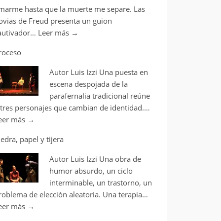
marme hasta que la muerte me separe. Las
ovias de Freud presenta un guion
autivador…
Leer más
→
roceso
Autor Luis Izzi Una puesta en
escena despojada de la
parafernalia tradicional reúne
 tres personajes que cambian de identidad.…
eer más
→
iedra, papel y tijera
Autor Luis Izzi Una obra de
humor absurdo, un ciclo
interminable, un trastorno, un
roblema de elección aleatoria. Una terapia…
eer más
→