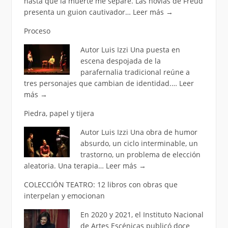
hasta que la muerte me separe. Las novias de Freud
presenta un guion cautivador…
Leer más
→
Proceso
Autor Luis Izzi Una puesta en
escena despojada de la
parafernalia tradicional reúne a
tres personajes que cambian de identidad.…
Leer
más
→
Piedra, papel y tijera
Autor Luis Izzi Una obra de humor
absurdo, un ciclo interminable, un
trastorno, un problema de elección
aleatoria. Una terapia…
Leer más
→
COLECCIÓN TEATRO: 12 libros con obras que
interpelan y emocionan
En 2020 y 2021, el Instituto Nacional
de Artes Escénicas publicó doce