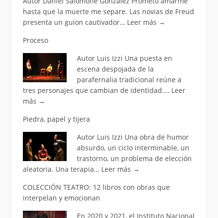
Autor Daniel Salomone González Prometo amarme
hasta que la muerte me separe. Las novias de Freud
presenta un guion cautivador…
Leer más
→
Proceso
Autor Luis Izzi Una puesta en
escena despojada de la
parafernalia tradicional reúne a
tres personajes que cambian de identidad.…
Leer
más
→
Piedra, papel y tijera
Autor Luis Izzi Una obra de humor
absurdo, un ciclo interminable, un
trastorno, un problema de elección
aleatoria. Una terapia…
Leer más
→
COLECCIÓN TEATRO: 12 libros con obras que
interpelan y emocionan
En 2020 y 2021, el Instituto Nacional