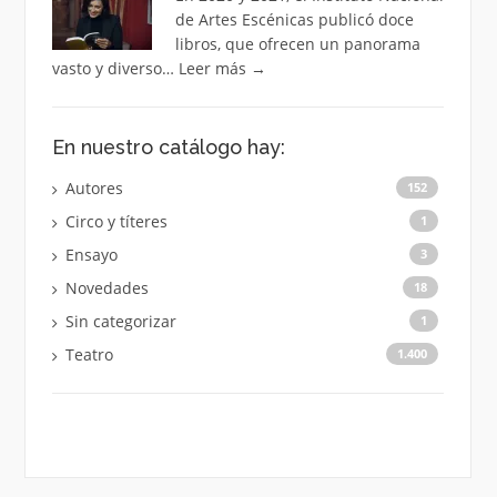
de Artes Escénicas publicó doce
libros, que ofrecen un panorama
vasto y diverso…
Leer más
→
En nuestro catálogo hay:
Autores
152
Circo y títeres
1
Ensayo
3
Novedades
18
Sin categorizar
1
Teatro
1.400