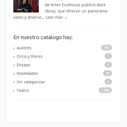
de Artes Escénicas publicó doce
libros, que ofrecen un panorama
vasto y diverso…
Leer más
→
En nuestro catálogo hay:
Autores
152
Circo y títeres
1
Ensayo
3
Novedades
18
Sin categorizar
1
Teatro
1.400