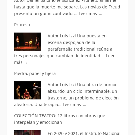
Autor Daniel Salomone González Prometo amarme
hasta que la muerte me separe. Las novias de Freud
presenta un guion cautivador…
Leer más
→
Proceso
Autor Luis Izzi Una puesta en
escena despojada de la
parafernalia tradicional reúne a
tres personajes que cambian de identidad.…
Leer
más
→
Piedra, papel y tijera
Autor Luis Izzi Una obra de humor
absurdo, un ciclo interminable, un
trastorno, un problema de elección
aleatoria. Una terapia…
Leer más
→
COLECCIÓN TEATRO: 12 libros con obras que
interpelan y emocionan
En 2020 y 2021, el Instituto Nacional