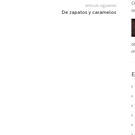
C
Artículo siguiente
i
De zapatos y caramelos
o
m
E