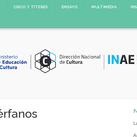
CIRCO Y TÍTERES
ENSAYO
MULTIMEDIA
IN
érfanos
N
L
A