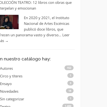
OLECCIÓN TEATRO: 12 libros con obras que
nterpelan y emocionan
En 2020 y 2021, el Instituto
Nacional de Artes Escénicas
publicó doce libros, que
frecen un panorama vasto y diverso…
Leer
ás
→
n nuestro catálogo hay:
Autores
152
Circo y títeres
1
Ensayo
3
Novedades
18
Sin categorizar
1
Teatro
1.400