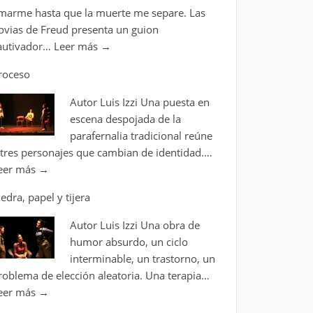
marme hasta que la muerte me separe. Las
ovias de Freud presenta un guion
autivador…
Leer más
→
roceso
Autor Luis Izzi Una puesta en
escena despojada de la
parafernalia tradicional reúne
 tres personajes que cambian de identidad.…
eer más
→
iedra, papel y tijera
Autor Luis Izzi Una obra de
humor absurdo, un ciclo
interminable, un trastorno, un
roblema de elección aleatoria. Una terapia…
eer más
→