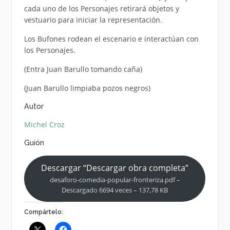
cada uno de los Personajes retirará objetos y
vestuario para iniciar la representación.
Los Bufones rodean el escenario e interactúan con
los Personajes.
(Entra Juan Barullo tomando caña)
(Juan Barullo limpiaba pozos negros)
Autor
Michel Croz
Guión
Descargar “Descargar obra completa”
desaforo-comedia-popular-fronteriza.pdf –
Descargado 6694 veces – 137,78 KB
Compártelo: