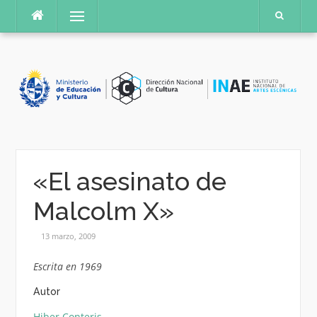
Saltar
Menú
al
contenido
«El asesinato de
Malcolm X»
13 marzo, 2009
Escrita en 1969
Autor
Hiber Conteris