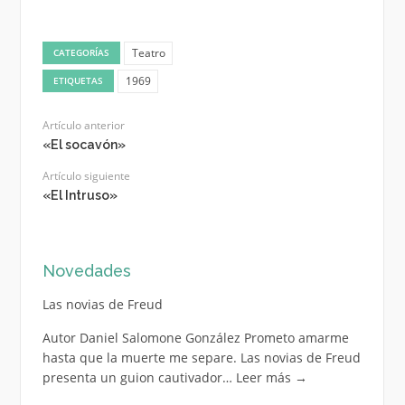
Teatro
CATEGORÍAS
1969
ETIQUETAS
Artículo anterior
«El socavón»
Artículo siguiente
«El Intruso»
Novedades
Las novias de Freud
Autor Daniel Salomone González Prometo amarme
hasta que la muerte me separe. Las novias de Freud
presenta un guion cautivador…
Leer más
→