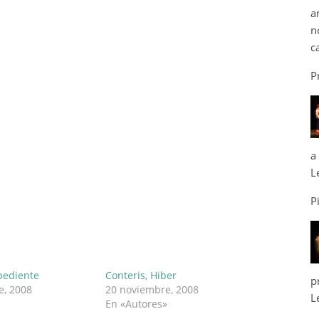
a
n
c
P
a
L
P
xpediente
Conteris, Hiber
p
e, 2008
20 noviembre, 2008
L
En «Autores»