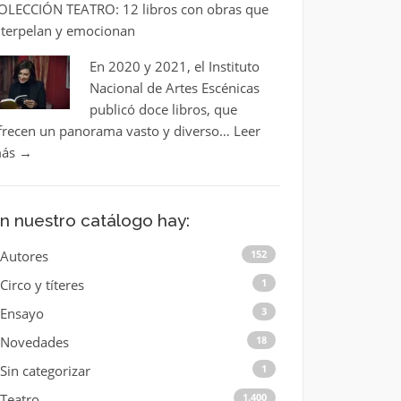
OLECCIÓN TEATRO: 12 libros con obras que
nterpelan y emocionan
En 2020 y 2021, el Instituto
Nacional de Artes Escénicas
publicó doce libros, que
frecen un panorama vasto y diverso…
Leer
ás
→
n nuestro catálogo hay:
Autores
152
Circo y títeres
1
Ensayo
3
Novedades
18
Sin categorizar
1
Teatro
1.400