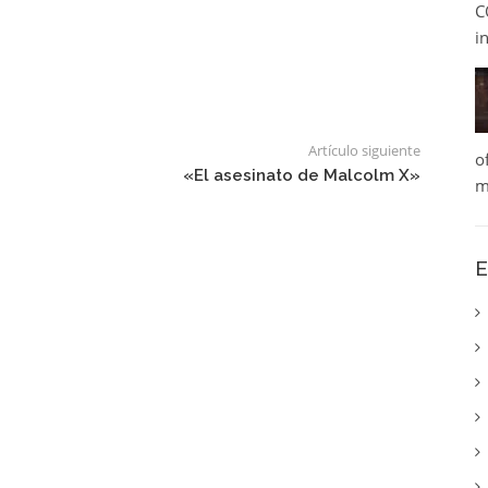
C
i
Artículo siguiente
o
«El asesinato de Malcolm X»
m
E