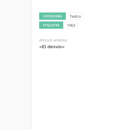
Teatro
CATEGORÍAS
1963
ETIQUETAS
Artículo anterior
«El desvío»