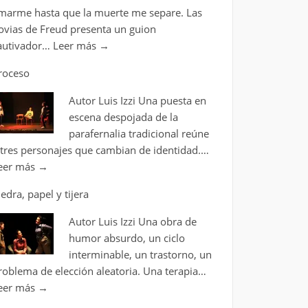
marme hasta que la muerte me separe. Las
ovias de Freud presenta un guion
autivador…
Leer más
→
roceso
Autor Luis Izzi Una puesta en
escena despojada de la
parafernalia tradicional reúne
 tres personajes que cambian de identidad.…
eer más
→
iedra, papel y tijera
Autor Luis Izzi Una obra de
humor absurdo, un ciclo
interminable, un trastorno, un
roblema de elección aleatoria. Una terapia…
eer más
→