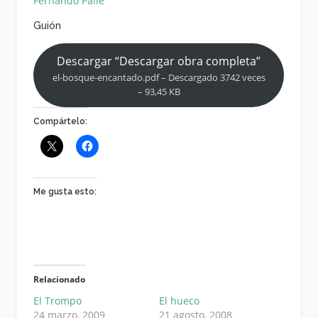
Fernando Palle
Guión
Descargar “Descargar obra completa”
el-bosque-encantado.pdf – Descargado 3742 veces
– 93,45 KB
Compártelo:
Me gusta esto:
Relacionado
El Trompo
El hueco
24 marzo, 2009
21 agosto, 2008