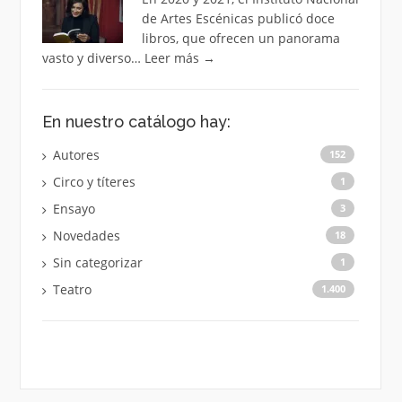
de Artes Escénicas publicó doce
libros, que ofrecen un panorama
vasto y diverso…
Leer más
→
En nuestro catálogo hay:
Autores
152
Circo y títeres
1
Ensayo
3
Novedades
18
Sin categorizar
1
Teatro
1.400