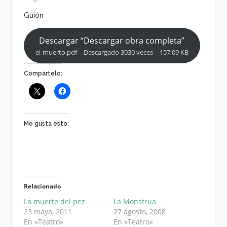
Guión
Descargar “Descargar obra completa”
el-muerto.pdf – Descargado 3030 veces – 157,09 KB
Compártelo:
Me gusta esto:
Relacionado
La muerte del pez
La Monstrua
23 mayo, 2011
27 agosto, 2008
En «Teatro»
En «Teatro»