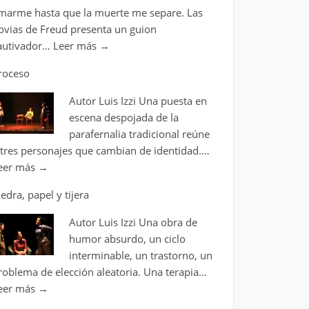
marme hasta que la muerte me separe. Las
ovias de Freud presenta un guion
autivador…
Leer más
→
roceso
Autor Luis Izzi Una puesta en
escena despojada de la
parafernalia tradicional reúne
 tres personajes que cambian de identidad.…
eer más
→
iedra, papel y tijera
Autor Luis Izzi Una obra de
humor absurdo, un ciclo
interminable, un trastorno, un
roblema de elección aleatoria. Una terapia…
eer más
→