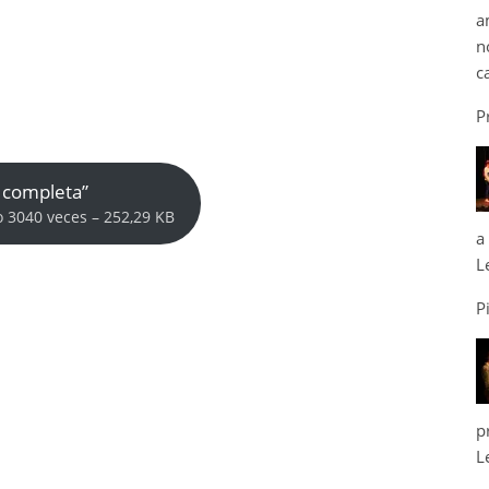
a
n
c
P
 completa”
 3040 veces – 252,29 KB
a
L
P
p
L