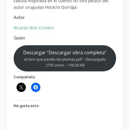
Fábula inspirada en el cuento «El loro peláu» del
autor uruguayo Horacio Quiroga.
Autor
Ricardo Ríos Cichero
Guión
Descargar “Descargar obra completa”
el-loro-que-perdio-las-plumas.pdf – Descargado
2735 veces – 158,30 KB
Compártelo:
Me gusta esto: