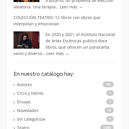
trastorno, un problema de elección
aleatoria. Una terapia…
Leer más
→
COLECCIÓN TEATRO: 12 libros con obras que
interpelan y emocionan
En 2020 y 2021, el Instituto Nacional
de Artes Escénicas publicó doce
libros, que ofrecen un panorama
vasto y diverso…
Leer más
→
En nuestro catálogo hay:
Autores
152
Circo y títeres
1
Ensayo
3
Novedades
18
Sin categorizar
1
Teatro
1.400