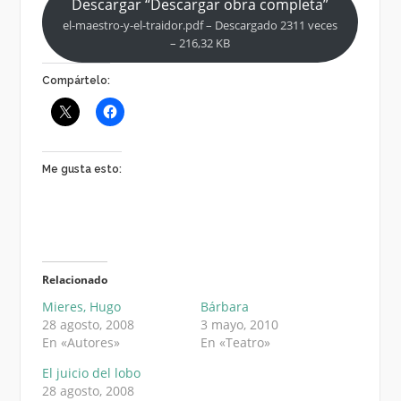
Descargar “Descargar obra completa”
el-maestro-y-el-traidor.pdf – Descargado 2311 veces
– 216,32 KB
Compártelo:
Me gusta esto:
Relacionado
Mieres, Hugo
Bárbara
28 agosto, 2008
3 mayo, 2010
En «Autores»
En «Teatro»
El juicio del lobo
28 agosto, 2008