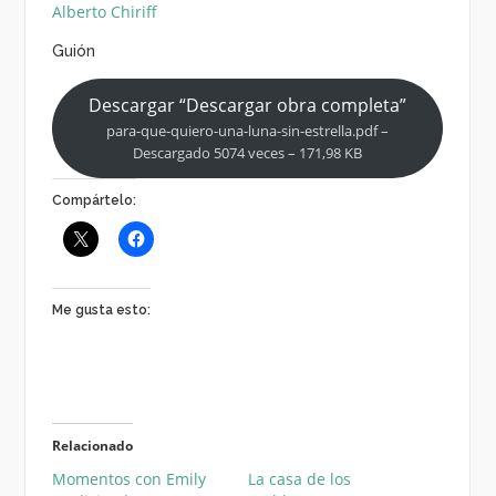
Alberto Chiriff
Guión
Descargar “Descargar obra completa”
para-que-quiero-una-luna-sin-estrella.pdf –
Descargado 5074 veces – 171,98 KB
Compártelo:
Me gusta esto:
Relacionado
Momentos con Emily
La casa de los