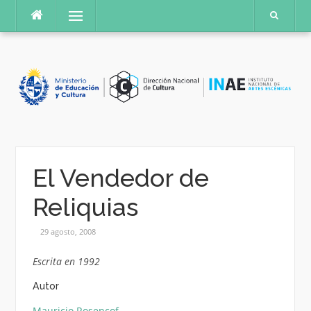
Saltar
Menú
al
contenido
El Vendedor de
Reliquias
29 agosto, 2008
Escrita en 1992
Autor
Mauricio Rosencof