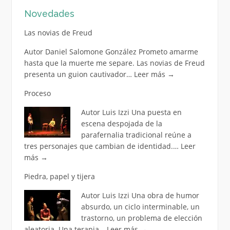
Novedades
entradas
Las novias de Freud
Autor Daniel Salomone González Prometo amarme
hasta que la muerte me separe. Las novias de Freud
presenta un guion cautivador…
Leer más
→
Proceso
Autor Luis Izzi Una puesta en
escena despojada de la
parafernalia tradicional reúne a
tres personajes que cambian de identidad.…
Leer
más
→
Piedra, papel y tijera
Autor Luis Izzi Una obra de humor
absurdo, un ciclo interminable, un
trastorno, un problema de elección
aleatoria. Una terapia…
Leer más
→