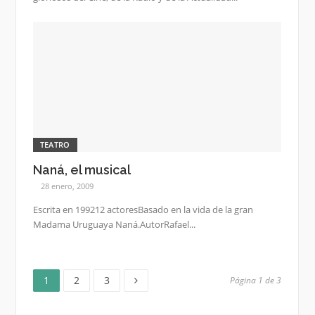
TEATRO
Naná, el musical
28 enero, 2009
Escrita en 199212 actoresBasado en la vida de la gran
Madama Uruguaya Naná.AutorRafael...
Página
Página
Página
Paginación
1
2
3
Página 1 de 3
de