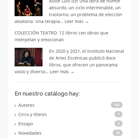
Autor Luis Izzi Una obra de humor
absurdo, un ciclo interminable, un
trastorno, un problema de elección
aleatoria. Una terapia…
Leer más
→
COLECCIÓN TEATRO: 12 libros con obras que
interpelan y emocionan
En 2020 y 2021, el Instituto Nacional
de Artes Escénicas publicó doce
libros, que ofrecen un panorama
vasto y diverso…
Leer más
→
En nuestro catálogo hay:
Autores
152
Circo y títeres
1
Ensayo
3
Novedades
18