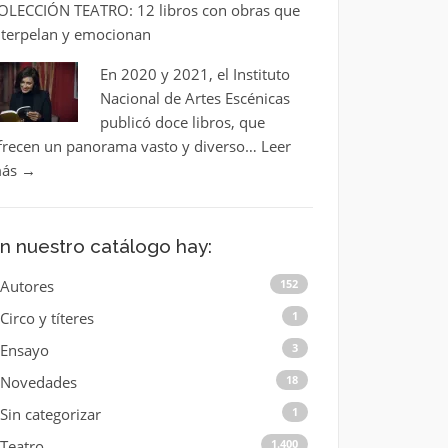
OLECCIÓN TEATRO: 12 libros con obras que
nterpelan y emocionan
En 2020 y 2021, el Instituto
Nacional de Artes Escénicas
publicó doce libros, que
frecen un panorama vasto y diverso…
Leer
ás
→
n nuestro catálogo hay:
Autores
152
Circo y títeres
1
Ensayo
3
Novedades
18
Sin categorizar
1
Teatro
1.400