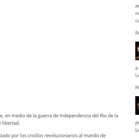
a
n
c
P
a
L
P
ue, en medio de la guerra de Independencia del Río de la
p
 libertad.
L
iado por los criollos revolucionarios al mando de