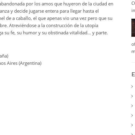
C
a abandonada por los amos que huyeron de la ciudad en
i
anza y decide jugarse entera para llegar hasta el
l de a caballo, el que apenas vio una vez pero que su
e. Atreviéndose a la construcción de la utopía
ga su fe, su humor y su obstinada vitalidad… y parte.
o
m
aña)
os Aires (Argentina)
E