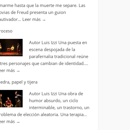
marme hasta que la muerte me separe. Las
ovias de Freud presenta un guion
autivador…
Leer más
→
roceso
Autor Luis Izzi Una puesta en
escena despojada de la
parafernalia tradicional reúne
 tres personajes que cambian de identidad.…
eer más
→
iedra, papel y tijera
Autor Luis Izzi Una obra de
humor absurdo, un ciclo
interminable, un trastorno, un
roblema de elección aleatoria. Una terapia…
eer más
→