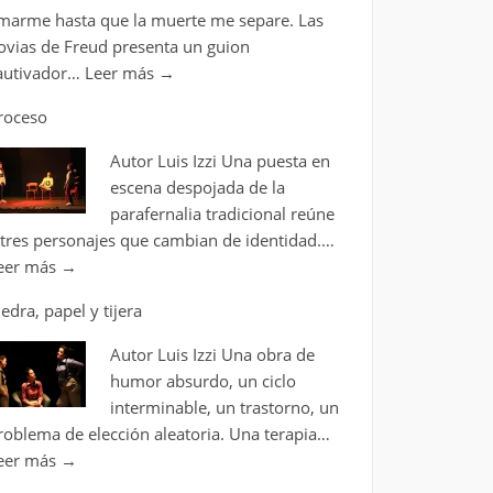
marme hasta que la muerte me separe. Las
ovias de Freud presenta un guion
autivador…
Leer más
→
roceso
Autor Luis Izzi Una puesta en
escena despojada de la
parafernalia tradicional reúne
 tres personajes que cambian de identidad.…
eer más
→
iedra, papel y tijera
Autor Luis Izzi Una obra de
humor absurdo, un ciclo
interminable, un trastorno, un
roblema de elección aleatoria. Una terapia…
eer más
→