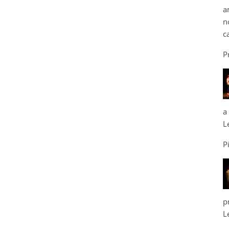
a
n
c
P
a
L
P
p
L