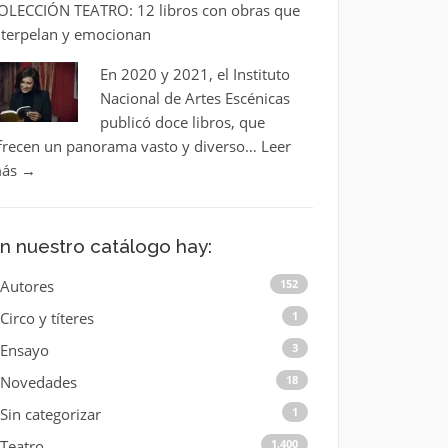
OLECCIÓN TEATRO: 12 libros con obras que
nterpelan y emocionan
En 2020 y 2021, el Instituto
Nacional de Artes Escénicas
publicó doce libros, que
frecen un panorama vasto y diverso…
Leer
ás
→
n nuestro catálogo hay:
Autores
152
Circo y títeres
1
Ensayo
3
Novedades
18
Sin categorizar
1
Teatro
1.400