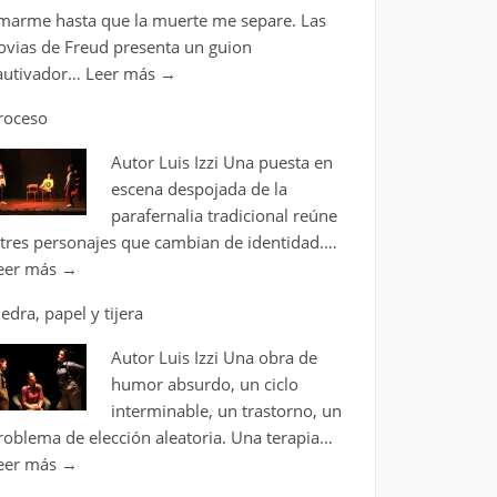
marme hasta que la muerte me separe. Las
ovias de Freud presenta un guion
autivador…
Leer más
→
roceso
Autor Luis Izzi Una puesta en
escena despojada de la
parafernalia tradicional reúne
 tres personajes que cambian de identidad.…
eer más
→
iedra, papel y tijera
Autor Luis Izzi Una obra de
humor absurdo, un ciclo
interminable, un trastorno, un
roblema de elección aleatoria. Una terapia…
eer más
→