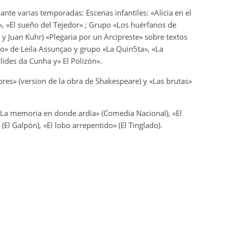
te varias temporadas: Escenas infantiles: «Alicia en el
a», «El sueño del Tejedor» ; Grupo «Los huérfanos de
 y Juan Kuhr) «Plegaria por un Arcipreste» sobre textos
ito» de Leila Assunçao y grupo «La Quin5ta», «La
lides da Cunha y» El Polizón».
ores» (version de la obra de Shakespeare) y «Las brutas»
«La memoria en donde ardía» (Comedia Nacional), «El
(El Galpón), «El lobo arrepentido» (El Tinglado).