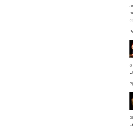
a
n
c
P
a
L
P
p
L