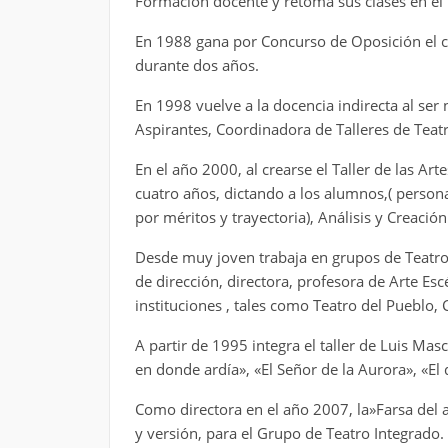
Formación docente y retoma sus clases en el 
En 1988 gana por Concurso de Oposición el ca
durante dos años.
En 1998 vuelve a la docencia indirecta al se
Aspirantes, Coordinadora de Talleres de Teatro
En el año 2000, al crearse el Taller de las Art
cuatro años, dictando a los alumnos,( personas
por méritos y trayectoria), Análisis y Creació
Desde muy joven trabaja en grupos de Teatr
de dirección, directora, profesora de Arte Es
instituciones , tales como Teatro del Pueblo, C
A partir de 1995 integra el taller de Luis Mas
en donde ardía», «El Señor de la Aurora», «El 
Como directora en el año 2007, la»Farsa del a
y versión, para el Grupo de Teatro Integrado.