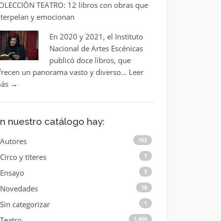
OLECCIÓN TEATRO: 12 libros con obras que
nterpelan y emocionan
En 2020 y 2021, el Instituto
Nacional de Artes Escénicas
publicó doce libros, que
frecen un panorama vasto y diverso…
Leer
ás
→
n nuestro catálogo hay:
Autores
152
Circo y títeres
1
Ensayo
3
Novedades
18
Sin categorizar
1
Teatro
1.400