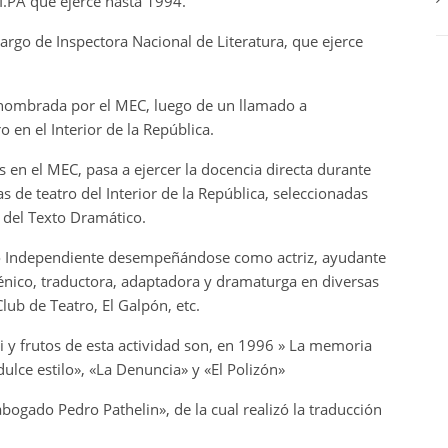
I.PA que ejerce hasta 1994.
rgo de Inspectora Nacional de Literatura, que ejerce
r nombrada por el MEC, luego de un llamado a
 en el Interior de la República.
es en el MEC, pasa a ejercer la docencia directa durante
 de teatro del Interior de la República, seleccionadas
n del Texto Dramático.
o Independiente desempeñándose como actriz, ayudante
cénico, traductora, adaptadora y dramaturga en diversas
lub de Teatro, El Galpón, etc.
ci y frutos de esta actividad son, en 1996 » La memoria
dulce estilo», «La Denuncia» y «El Polizón»
bogado Pedro Pathelin», de la cual realizó la traducción