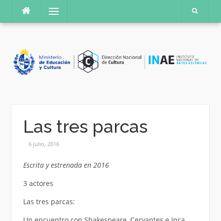
Saltar
Menú
al
contenido
Las tres parcas
6 julio, 2016
Escrita y estrenada en 2016
3 actores
Las tres parcas:
Un encuentro con Shakespeare, Cervantes e Inca