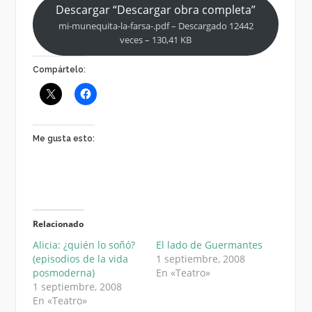
Descargar “Descargar obra completa”
mi-munequita-la-farsa-.pdf – Descargado 12442
veces – 130,41 KB
Compártelo:
Me gusta esto:
Relacionado
Alicia: ¿quién lo soñó?
El lado de Guermantes
(episodios de la vida
1 septiembre, 2008
posmoderna)
En «Teatro»
1 septiembre, 2008
En «Teatro»