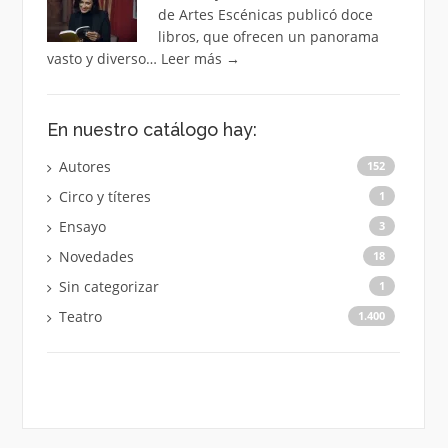
de Artes Escénicas publicó doce
libros, que ofrecen un panorama
vasto y diverso…
Leer más
→
En nuestro catálogo hay:
Autores
152
Circo y títeres
1
Ensayo
3
Novedades
18
Sin categorizar
1
Teatro
1.400